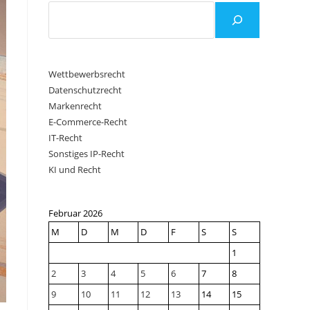
Wettbewerbsrecht
Datenschutzrecht
Markenrecht
E-Commerce-Recht
IT-Recht
Sonstiges IP-Recht
KI und Recht
Februar 2026
M
D
M
D
F
S
S
1
2
3
4
5
6
7
8
9
10
11
12
13
14
15