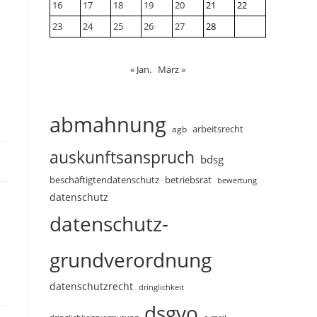
16
17
18
19
20
21
22
23
24
25
26
27
28
« Jan.
März »
abmahnung
arbeitsrecht
agb
auskunftsanspruch
bdsg
beschäftigtendatenschutz
betriebsrat
bewertung
datenschutz
datenschutz-
grundverordnung
datenschutzrecht
dringlichkeit
dsgvo