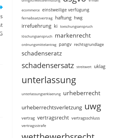
dringlichkeitsvermutung
e-mail
einstweilige verfügung
ecommerce
es
haftung
hwg
fernabsatzvertrag
st
irrefuehrung
ki
loeschungsanspruch
WG
markenrecht
löschungsanspruch
pangv
rechtsgrundlage
ordnungsmittelantrag
schadenseratz
schadensersatz
uklag
streitwert
unterlassung
urheberrecht
unterlassungserklaerung
uwg
urheberrechtsverletzung
vertragsrecht
vertragsschluss
vertrag
vertragsstrafe
wettbewerbsrecht