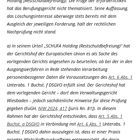
Holding [Restschuldbefreiung]). Die Frage der Erforderlichkeit
hat das Berufungsgericht nicht thematisiert. Seine Auffassung,
das Löschungsinteresse überwiege stets bereits mit dem
Ausgleich der jeweiligen Forderung, hält der rechtlichen
Nachprüfung nicht stand.
a) In seinem Urteil „SCHUFA Holding (Restschuldbefreiung)“ hat
der Gerichtshof der Europäischen Union es als Sache des
vorlegenden Gerichts angesehen zu beurteilen, ob bei der in den
Ausgangsverfahren in Rede stehenden Verarbeitung
personenbezogener Daten die Voraussetzungen des
Art. 6 Abs. 1
Unterabs. 1 Buchst. f DSGVO erfüllt sind. Der Gerichtshof hat
dem vorlegenden Gericht – dort dem Verwaltungsgericht
Wiesbaden – jedoch sachdienliche Hinweise für diese Prüfung
gegeben (EuGH,
NJW 2024, 417
[juris Rn. 81]). In diesem
Rahmen hat der Gerichtshof entschieden, dass
Art. 5 Abs. 1
Buchst. a DSGVO
in Verbindung mit
Art. 6 Abs. 1
Unterabs. 1
Buchst. f DSGVO dahin auszulegen ist, dass er einer Praxis
privater Wirtschaftsauskunfteien entgegensteht, die darin