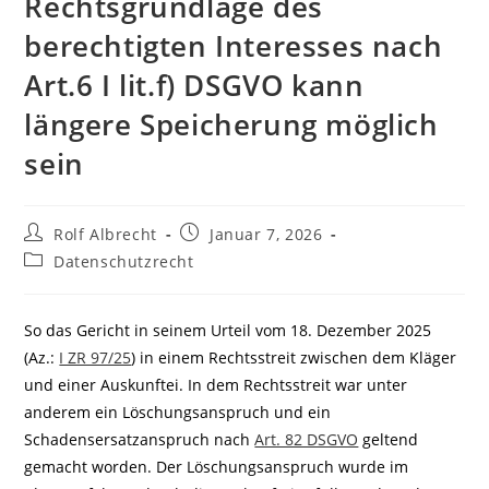
Rechtsgrundlage des
berechtigten Interesses nach
Art.6 I lit.f) DSGVO kann
längere Speicherung möglich
sein
Beitrags-
Beitrag
Rolf Albrecht
Januar 7, 2026
Autor:
veröffentlicht:
Beitrags-
Datenschutzrecht
Kategorie:
So das Gericht in seinem Urteil vom 18. Dezember 2025
(Az.:
I ZR 97/25
) in einem Rechtsstreit zwischen dem Kläger
und einer Auskunftei. In dem Rechtsstreit war unter
anderem ein Löschungsanspruch und ein
Schadensersatzanspruch nach
Art. 82 DSGVO
geltend
gemacht worden. Der Löschungsanspruch wurde im