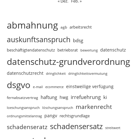
« Dez.
Feb. »
abmahnung
arbeitsrecht
agb
auskunftsanspruch
bdsg
datenschutz
beschäftigtendatenschutz
betriebsrat
bewertung
datenschutz-grundverordnung
datenschutzrecht
dringlichkeitsvermutung
dringlichkeit
dsgvo
einstweilige verfügung
e-mail
ecommerce
irrefuehrung
haftung
ki
hwg
fernabsatzvertrag
markenrecht
loeschungsanspruch
löschungsanspruch
pangv
rechtsgrundlage
ordnungsmittelantrag
schadensersatz
schadenseratz
streitwert