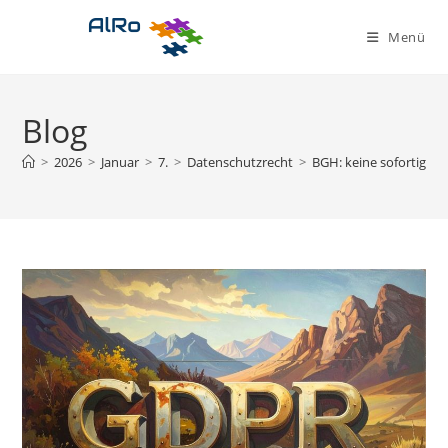
Zum
Inhalt
Menü
springen
Blog
>
2026
>
Januar
>
7.
>
Datenschutzrecht
>
BGH: keine sofortige L