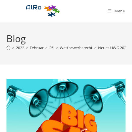
Zum
Inhalt
Menü
springen
Blog
>
2022
>
Februar
>
25.
>
Wettbewerbsrecht
>
Neues UWG 2022 – T