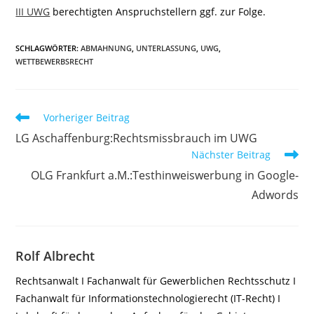
III UWG
berechtigten Anspruchstellern ggf. zur Folge.
SCHLAGWÖRTER
:
ABMAHNUNG
,
UNTERLASSUNG
,
UWG
,
WETTBEWERBSRECHT
Weitere
Vorheriger Beitrag
Artikel
LG Aschaffenburg:Rechtsmissbrauch im UWG
ansehen
Nächster Beitrag
OLG Frankfurt a.M.:Testhinweiswerbung in Google-
Adwords
Rolf Albrecht
Rechtsanwalt I Fachanwalt für Gewerblichen Rechtsschutz I
Fachanwalt für Informationstechnologierecht (IT-Recht) I