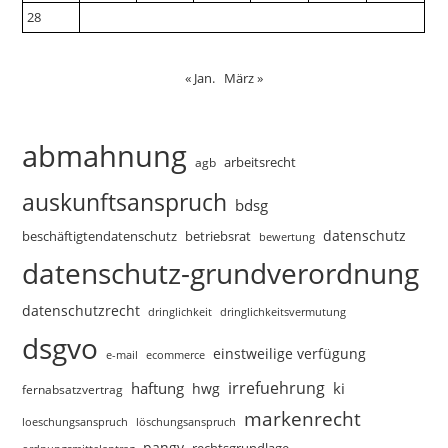
28
« Jan.
März »
abmahnung
arbeitsrecht
agb
auskunftsanspruch
bdsg
datenschutz
beschäftigtendatenschutz
betriebsrat
bewertung
datenschutz-grundverordnung
datenschutzrecht
dringlichkeitsvermutung
dringlichkeit
dsgvo
einstweilige verfügung
e-mail
ecommerce
irrefuehrung
haftung
ki
hwg
fernabsatzvertrag
markenrecht
loeschungsanspruch
löschungsanspruch
pangv