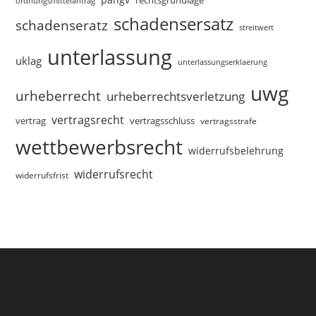
rechtsgrundlage
ordnungsmittelantrag
schadensersatz
schadenseratz
streitwert
unterlassung
uklag
unterlassungserklaerung
uwg
urheberrecht
urheberrechtsverletzung
vertragsrecht
vertragsschluss
vertrag
vertragsstrafe
wettbewerbsrecht
widerrufsbelehrung
widerrufsrecht
widerrufsfrist