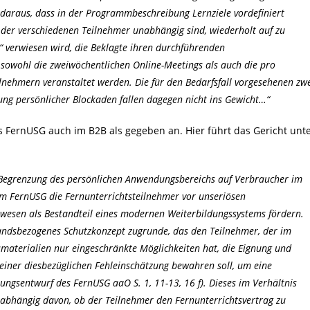
h daraus, dass in der Programmbeschreibung Lernziele vordefiniert
 der verschiedenen Teilnehmer unabhängig sind, wiederholt auf zu
“ verwiesen wird, die Beklagte ihren durchführenden
sowohl die zweiwöchentlichen Online-Meetings als auch die pro
lnehmern veranstaltet werden. Die für den Bedarfsfall vorgesehenen zw
ung persönlicher Blockaden fallen dagegen nicht ins Gewicht…“
 FernUSG auch im B2B als gegeben an. Hier führt das Gericht unt
 Begrenzung des persönlichen Anwendungsbereichs auf Verbraucher im
m FernUSG die Fernunterrichtsteilnehmer vor unseriösen
wesen als Bestandteil eines modernen Weiterbildungssystems fördern.
standsbezogenes Schutzkonzept zugrunde, das den Teilnehmer, der im
tsmaterialien nur eingeschränkte Möglichkeiten hat, die Eignung und
einer diesbezüglichen Fehleinschätzung bewahren soll, um eine
rungsentwurf des FernUSG aaO S. 1, 11-13, 16 f). Dieses im Verhältnis
nabhängig davon, ob der Teilnehmer den Fernunterrichtsvertrag zu