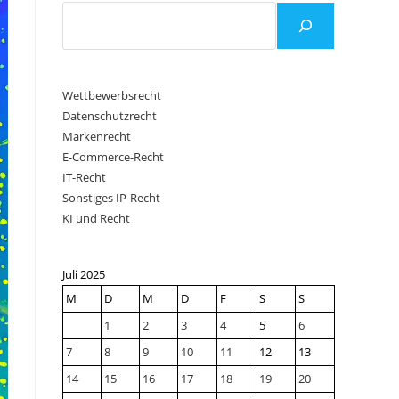
Wettbewerbsrecht
Datenschutzrecht
Markenrecht
E-Commerce-Recht
IT-Recht
Sonstiges IP-Recht
KI und Recht
Juli 2025
M
D
M
D
F
S
S
1
2
3
4
5
6
7
8
9
10
11
12
13
14
15
16
17
18
19
20