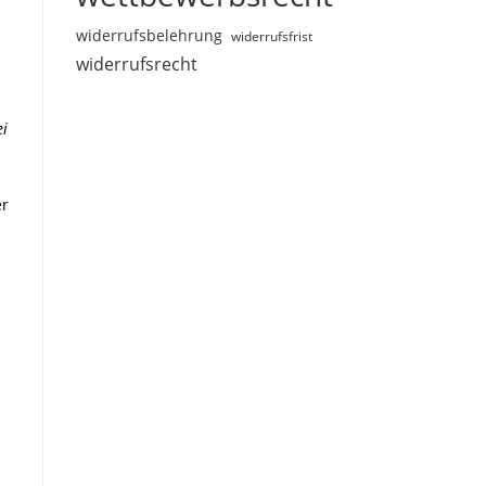
widerrufsbelehrung
widerrufsfrist
widerrufsrecht
ei
er