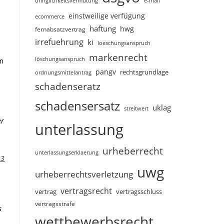
dringlichkeitsvermutung
e-mail
einstweilige verfügung
ecommerce
haftung
hwg
fernabsatzvertrag
irrefuehrung
ki
loeschungsanspruch
markenrecht
löschungsanspruch
m
pangv
rechtsgrundlage
ordnungsmittelantrag
schadenseratz
schadensersatz
uklag
streitwert
er
unterlassung
urheberrecht
unterlassungserklaerung
13
uwg
urheberrechtsverletzung
vertragsrecht
vertragsschluss
vertrag
vertragsstrafe
s
wettbewerbsrecht