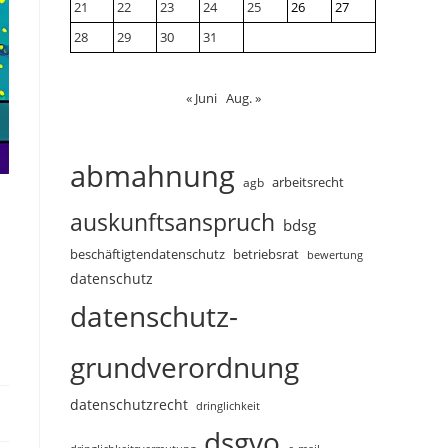
21
22
23
24
25
26
27
28
29
30
31
« Juni
Aug. »
abmahnung
arbeitsrecht
agb
auskunftsanspruch
bdsg
beschäftigtendatenschutz
betriebsrat
bewertung
datenschutz
datenschutz-
grundverordnung
datenschutzrecht
dringlichkeit
dsgvo