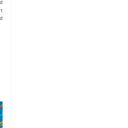
nd
rt
rd