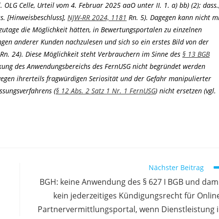
OLG Celle, Urteil vom 4. Februar 2025 aaO unter II. 1. a) bb) (2); dass.
s. [Hinweisbeschluss],
NJW-RR 2024, 1181
Rn. 5). Dagegen kann nicht m
zutage die Möglichkeit hätten, in Bewertungsportalen zu einzelnen
gen anderer Kunden nachzulesen und sich so ein erstes Bild von der
n. 24). Diese Möglichkeit steht Verbrauchern im Sinne des
§ 13 BGB
nkung des Anwendungsbereichs des FernUSG nicht begründet werden
gen ihrerteils fragwürdigen Seriosität und der Gefahr manipulierter
sungsverfahrens (
§ 12 Abs. 2 Satz 1 Nr. 1 FernUSG
) nicht ersetzen (vgl.
Nächster Beitrag
BGH: keine Anwendung des § 627 I BGB und dam
kein jederzeitiges Kündigungsrecht für Onlin
Partnervermittlungsportal, wenn Dienstleistung 