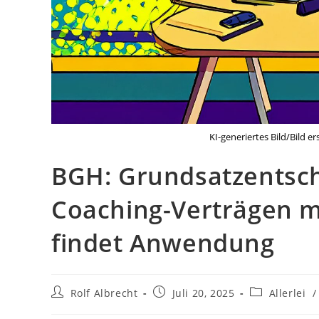
KI-generiertes Bild/Bild e
BGH: Grundsatzentsch
Coaching-Verträgen 
findet Anwendung
Beitrags-
Beitrag
Beitrags-
Rolf Albrecht
Juli 20, 2025
Allerlei
/
Autor:
veröffentlicht:
Kategorie: