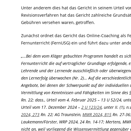
Unter anderem dies hat das Gericht in seinem Urteil vo
Revisionsverfahren hat das Gericht zahlreiche Grundsät
Gebühren versehen waren, getroffen.
Zunächst ordnet das Gericht das Online-Coaching als 
Fernunterricht (FernUSG) ein und führt dazu unter and
„…Bei dem vom Kläger gebuchten Programm handelt es sich
Fernunterricht die auf vertraglicher Grundlage erfolgende, 
Lehrende und der Lernende ausschließlich oder überwiegend
den Lernerfolg überwachen (Nr. 2)… Auf die verschiedentlic
Angebote, bei denen der Schwerpunkt auf der individuellen 
Vermittlung von Kenntnissen und Fähigkeiten im Sinne des
Rn. 22; dass., Urteil vom 4. Februar 2025 – 13 U 52/24, unte
Urteil vom 17. Dezember 2024 –
2 U 123/24
, unter II. (1),
2024, 273
Rn. 22; AG Traunstein,
MMR 2024, 815
Rn. 27-36;
Laukemann/Förster, WRP 2024, 24 Rn. 14-17; Mertens, MMR 
nicht an, weil vorliegend die Wissensvermittlung gegenüber