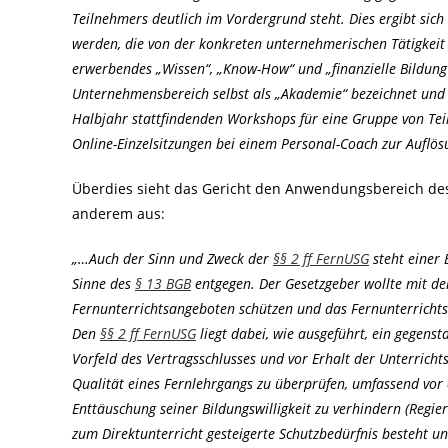
Teilnehmers deutlich im Vordergrund steht. Dies ergibt sic
werden, die von der konkreten unternehmerischen Tätigkeit
erwerbendes „Wissen“, „Know-How“ und „finanzielle Bildung
Unternehmensbereich selbst als „Akademie“ bezeichnet und 
Halbjahr stattfindenden Workshops für eine Gruppe von Tei
Online-Einzelsitzungen bei einem Personal-Coach zur Auflös
Überdies sieht das Gericht den Anwendungsbereich des
anderem aus:
„…Auch der Sinn und Zweck der
§§ 2 ff FernUSG
steht einer
Sinne des
§ 13 BGB
entgegen. Der Gesetzgeber wollte mit de
Fernunterrichtsangeboten schützen und das Fernunterrichts
Den
§§ 2 ff FernUSG
liegt dabei, wie ausgeführt, ein gegen
Vorfeld des Vertragsschlusses und vor Erhalt der Unterrich
Qualität eines Fernlehrgangs zu überprüfen, umfassend vor 
Enttäuschung seiner Bildungswilligkeit zu verhindern (Regie
zum Direktunterricht gesteigerte Schutzbedürfnis besteht u