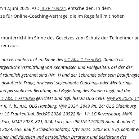
m 12.Juni 2025, Az.:
III ZR 109/24
, entscheiden. In dem
ze für Online-Coaching-Verträge, die im Regelfall mit hohen
Fernunterricht im Sinne des Gesetzes zum Schutz der Teilnehmer a
erem aus:
 um Fernunterricht im Sinne des
§ 1 Abs. 1 FernUSG
. Danach ist
entgeltliche Vermittlung von Kenntnissen und Fähigkeiten, bei der der
 räumlich getrennt sind (Nr. 1) und der Lehrende oder sein Beauftragt
h diskutierte Frage, inwieweit sogenannte Coaching- oder Mentoring-
und persönlichen Beratung und Begleitung des Kunden liegt, auf die
§ 1 Abs. 1 FernUSG
gerichtet sind (vgl. hierzu OLG Celle,
NJW-RR 2025, 1
r II. 1. b), n.v.; OLG Hamburg,
NJW 2024, 2849
Rn. 24; OLG Oldenburg,
 n.v.; LG Frankenthal, BeckRS 2024, 20522 Rn. 11; LG Ravensburg,
MMR
 Faix, MMR 2023, 821, 824; Lach, jurisPR-ITR 12/2023 Anm. 4 unter C;
2024, 656, 656 f; Schwab/Sablotny, NJW 2024, 2802 Rn. 6-8), kommt e
 einer individuellen und persönlichen Beratung und Begleitung des