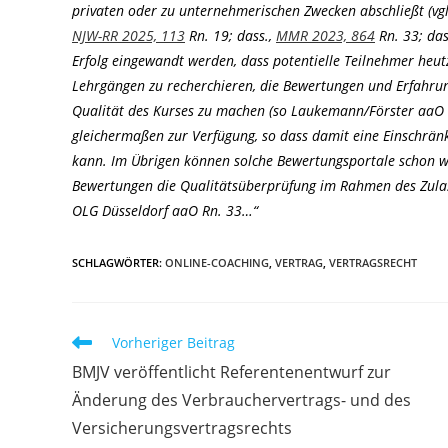
privaten oder zu unternehmerischen Zwecken abschließt (vgl. 
NJW-RR 2025, 113
Rn. 19; dass.,
MMR 2023, 864
Rn. 33; das
Erfolg eingewandt werden, dass potentielle Teilnehmer heut
Lehrgängen zu recherchieren, die Bewertungen und Erfahrun
Qualität des Kurses zu machen (so Laukemann/Förster aaO R
gleichermaßen zur Verfügung, so dass damit eine Einschrä
kann. Im Übrigen können solche Bewertungsportale schon we
Bewertungen die Qualitätsüberprüfung im Rahmen des Zulas
OLG Düsseldorf aaO Rn. 33…“
SCHLAGWÖRTER
:
ONLINE-COACHING
,
VERTRAG
,
VERTRAGSRECHT
Weitere
Vorheriger Beitrag
Artikel
BMJV veröffentlicht Referentenentwurf zur
ansehen
Änderung des Verbrauchervertrags- und des
Versicherungsvertragsrechts