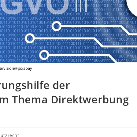
larvision@pixabay
rungshilfe der
um Thema Direktwerbung
utzrecht