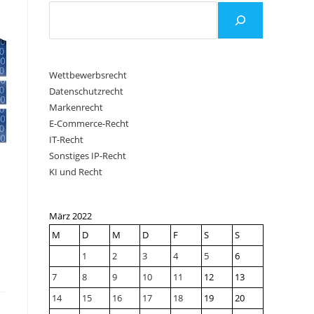
Wettbewerbsrecht
Datenschutzrecht
Markenrecht
E-Commerce-Recht
IT-Recht
Sonstiges IP-Recht
KI und Recht
März 2022
M
D
M
D
F
S
S
1
2
3
4
5
6
7
8
9
10
11
12
13
14
15
16
17
18
19
20