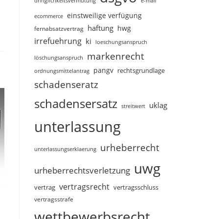
dringlichkeitsvermutung
e-mail
einstweilige verfügung
ecommerce
haftung
hwg
fernabsatzvertrag
irrefuehrung
ki
loeschungsanspruch
markenrecht
löschungsanspruch
pangv
rechtsgrundlage
ordnungsmittelantrag
schadenseratz
schadensersatz
uklag
streitwert
unterlassung
urheberrecht
unterlassungserklaerung
uwg
urheberrechtsverletzung
vertragsrecht
vertragsschluss
vertrag
vertragsstrafe
wettbewerbsrecht