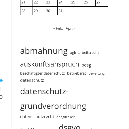
21
22
23
24
25
26
27
28
29
30
31
« Feb.
Apr. »
abmahnung
arbeitsrecht
agb
auskunftsanspruch
bdsg
beschäftigtendatenschutz
betriebsrat
bewertung
datenschutz
datenschutz-
II
O
grundverordnung
datenschutzrecht
dringlichkeit
dsgvo