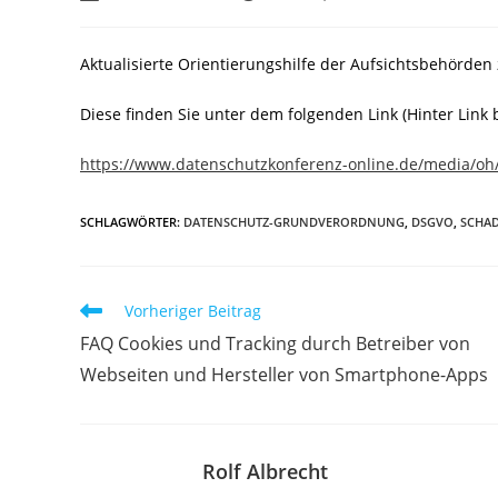
Autor:
veröffentlicht:
Kategorie:
Aktualisierte Orientierungshilfe der Aufsichtsbehör
Diese finden Sie unter dem folgenden Link (Hinter Link 
https://www.datenschutzkonferenz-online.de/media/o
SCHLAGWÖRTER
:
DATENSCHUTZ-GRUNDVERORDNUNG
,
DSGVO
,
SCHA
Weitere
Vorheriger Beitrag
Artikel
FAQ Cookies und Tracking durch Betreiber von
ansehen
Webseiten und Hersteller von Smartphone-Apps
Rolf Albrecht