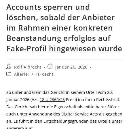
Accounts sperren und
löschen, sobald der Anbieter
im Rahmen einer konkreten
Beanstandung erfolglos auf
Fake-Profil hingewiesen wurde
Beitrags-
Beitrag
Rolf Albrecht
Januar 26, 2026
Autor:
veröffentlicht:
Beitrags-
Allerlei
/
IT-Recht
Kategorie:
So unter anderem das Gericht in seinem Urteil vom 20.
Januar 2026 (Az.:
18 U 2360/25
Pre e) in einem Rechtsstreit.
Das Gericht sah hier die Eigenschaft als mittelbarer Störer
auch unter Anwendung des Digital Service Acts als gegeben
an. Es führt in den Entscheidungsgründen des Urteils unter
anderem aus: