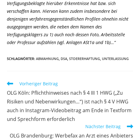
Verfügungsbeklagte hierüber Erkenntnisse hat bzw. sich
verschaffen kann. Hiervon kann zudem insbesondere bei
denjenigen verfahrensgegenständlichen Profilen ohnehin nicht
ausgegangen werden, die neben dem Namen des
Verfügungsklägers zu 1) auch noch dessen Foto, Arbeitsstelle
oder Professur aufzählen (vgl. Anlagen ASt1a und 1b)…“
SCHLAGWÖRTER
:
ABMAHNUNG
,
DSA
,
STOERERHAFTUNG
,
UNTERLASSUNG
Weitere
Vorheriger Beitrag
Artikel
OLG Köln: Pflichthinweises nach § 4 III 1 HWG („Zu
ansehen
Risiken und Nebenwirkungen…“) ist nach § 4 V HWG
auch in Instagram-Videobeitrag am Ende in Textform
und Sprechform erforderlich
Nächster Beitrag
OLG Brandenburg: Werbefax an Arzt eines Anbieters