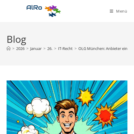
Zum
Inhalt
Menü
springen
Blog
>
2026
>
Januar
>
26.
>
IT-Recht
>
OLG München: Anbieter eines S