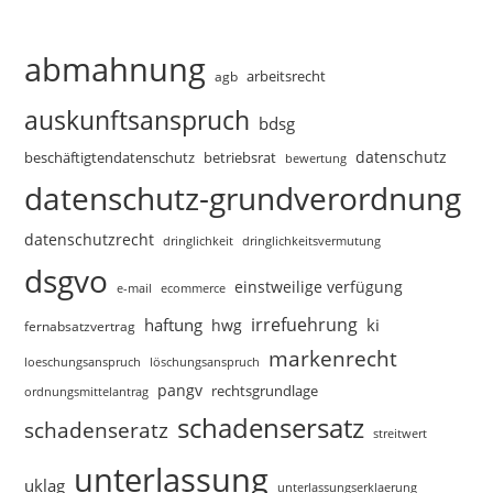
abmahnung
arbeitsrecht
agb
auskunftsanspruch
bdsg
datenschutz
beschäftigtendatenschutz
betriebsrat
bewertung
datenschutz-grundverordnung
datenschutzrecht
dringlichkeitsvermutung
dringlichkeit
dsgvo
einstweilige verfügung
e-mail
ecommerce
irrefuehrung
haftung
ki
hwg
fernabsatzvertrag
markenrecht
loeschungsanspruch
löschungsanspruch
pangv
rechtsgrundlage
ordnungsmittelantrag
schadensersatz
schadenseratz
streitwert
unterlassung
uklag
unterlassungserklaerung