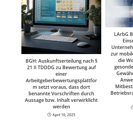
LArbG B
Eins
Unterneh
zur mobil
die Wo
BGH: Auskunftserteilung nach §
gesonde
21 II TDDDG zu Bewertung auf
Gewähr
einer
Anwes
Arbeitgeberbewertungsplattfor
Mitbes
m setzt voraus, dass dort
Betriebsra
benannte Vorschriften durch
Aussage bzw. Inhalt verwirklicht
werden
April 16, 2025