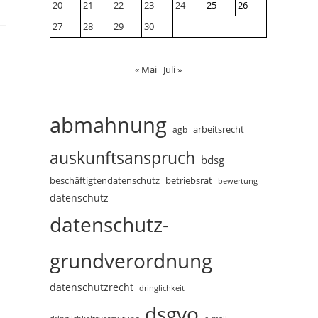
20
21
22
23
24
25
26
27
28
29
30
« Mai
Juli »
abmahnung
arbeitsrecht
agb
auskunftsanspruch
bdsg
beschäftigtendatenschutz
betriebsrat
bewertung
datenschutz
datenschutz-
grundverordnung
datenschutzrecht
dringlichkeit
dsgvo