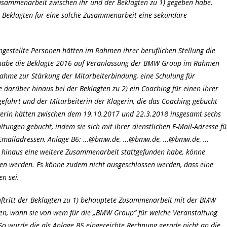
 Zusammenarbeit zwischen ihr und der Beklagten zu 1) gegeben habe.
 Beklagten für eine solche Zusammenarbeit eine sekundäre
ngestellte Personen hätten im Rahmen ihrer beruflichen Stellung die
 habe die Beklagte 2016 auf Veranlassung der BMW Group im Rahmen
nahme zur Stärkung der Mitarbeiterbindung, eine Schulung für
darüber hinaus bei der Beklagten zu 2) ein Coaching für einen ihrer
eführt und der Mitarbeiterin der Klägerin, die das Coaching gebucht
lägerin hätten zwischen dem 19.10.2017 und 22.3.2018 insgesamt sechs
ngen gebucht, indem sie sich mit ihrer dienstlichen E-Mail-Adresse fü
der Emailadressen, Anlage B6: …@bmw.de, …@bmw.de, …@bmw.de, …
aus eine weitere Zusammenarbeit stattgefunden habe, könne
sen werden. Es könne zudem nicht ausgeschlossen werden, dass eine
n sei.
uftritt der Beklagten zu 1) behauptete Zusammenarbeit mit der BMW
gen, wann sie von wem für die „BMW Group“ für welche Veranstaltung
 So wurde die als Anlage B5 eingereichte Rechnung gerade nicht an die