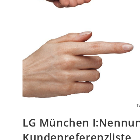
T
LG München I:Nennun
Kundenreferenzliste