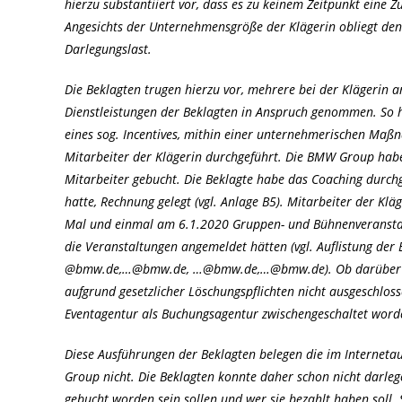
hierzu substantiiert vor, dass es zu keinem Zeitpunkt eine
Angesichts der Unternehmensgröße der Klägerin obliegt den
Darlegungslast.
Die Beklagten trugen hierzu vor, mehrere bei der Klägerin a
Dienstleistungen der Beklagten in Anspruch genommen. So
eines sog. Incentives, mithin einer unternehmerischen Maß
Mitarbeiter der Klägerin durchgeführt. Die BMW Group habe 
Mitarbeiter gebucht. Die Beklagte habe das Coaching durchg
hatte, Rechnung gelegt (vgl. Anlage B5). Mitarbeiter der K
Mal und einmal am 6.1.2020 Gruppen- und Bühnenveranstaltu
die Veranstaltungen angemeldet hätten (vgl. Auflistung 
@bmw.de,…@bmw.de, …@bmw.de,…@bmw.de). Ob darüber hin
aufgrund gesetzlicher Löschungspflichten nicht ausgeschlos
Eventagentur als Buchungsagentur zwischengeschaltet worde
Diese Ausführungen der Beklagten belegen die im Interneta
Group nicht. Die Beklagten konnte daher schon nicht darle
gebucht worden sein sollen und wer sie bezahlt haben soll.