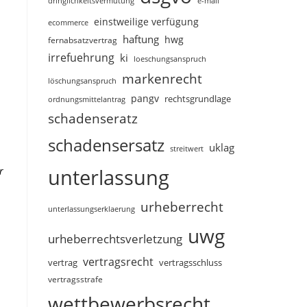
dringlichkeitsvermutung
e-mail
einstweilige verfügung
ecommerce
haftung
hwg
fernabsatzvertrag
irrefuehrung
ki
loeschungsanspruch
markenrecht
löschungsanspruch
pangv
rechtsgrundlage
ordnungsmittelantrag
schadenseratz
schadensersatz
uklag
streitwert
unterlassung
r
urheberrecht
unterlassungserklaerung
uwg
urheberrechtsverletzung
vertragsrecht
vertragsschluss
vertrag
vertragsstrafe
wettbewerbsrecht