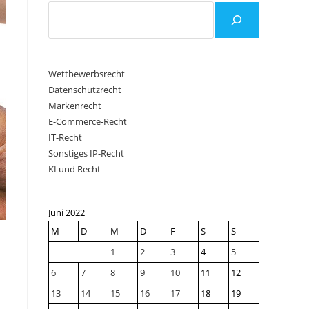
Wettbewerbsrecht
Datenschutzrecht
Markenrecht
E-Commerce-Recht
IT-Recht
Sonstiges IP-Recht
KI und Recht
Juni 2022
M
D
M
D
F
S
S
1
2
3
4
5
6
7
8
9
10
11
12
13
14
15
16
17
18
19