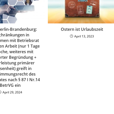
erlin-Brandenburg:
Ostern ist Urlaubszeit
chränkungen in
April 13, 2023
men mit Betriebsrat
en Arbeit (nur 1 Tage
che, weiteres mit
rter Begründung +
leistung primärer
enheit) greift in
timmungsrecht des
tes nach § 87 I Nr.14
BetrVG ein
April 29, 2024