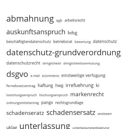
abmahnung
arbeitsrecht
agb
auskunftsanspruch
bdsg
datenschutz
beschäftigtendatenschutz
betriebsrat
bewertung
datenschutz-grundverordnung
datenschutzrecht
dringlichkeitsvermutung
dringlichkeit
dsgvo
einstweilige verfügung
e-mail
ecommerce
irrefuehrung
haftung
ki
hwg
fernabsatzvertrag
markenrecht
loeschungsanspruch
löschungsanspruch
pangv
rechtsgrundlage
ordnungsmittelantrag
schadensersatz
schadenseratz
streitwert
unterlassung
uklag
unterlassungserklaerung