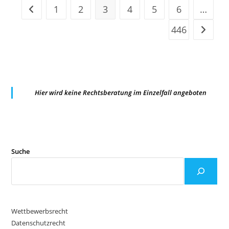
1
2
3
4
5
6
…
Zur vorherigen Seite
446
Zur näc
Hier wird keine Rechtsberatung im Einzelfall angeboten
Suche
Wettbewerbsrecht
Datenschutzrecht