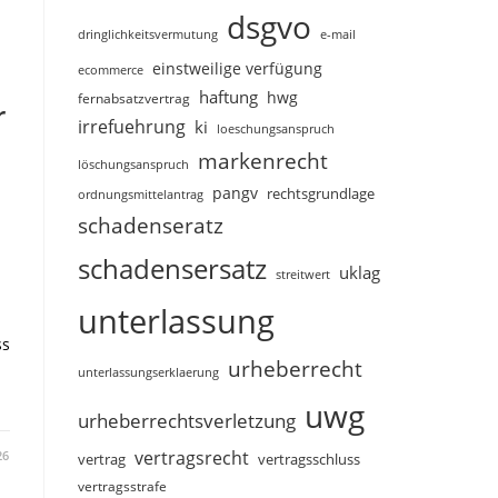
dsgvo
dringlichkeitsvermutung
e-mail
einstweilige verfügung
ecommerce
haftung
hwg
fernabsatzvertrag
r
irrefuehrung
ki
loeschungsanspruch
markenrecht
löschungsanspruch
pangv
rechtsgrundlage
ordnungsmittelantrag
schadenseratz
schadensersatz
uklag
streitwert
unterlassung
ss
urheberrecht
unterlassungserklaerung
uwg
urheberrechtsverletzung
vertragsrecht
26
vertragsschluss
vertrag
vertragsstrafe