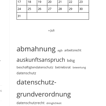
17
18
19
20
21
22
23
24
25
26
27
28
29
30
31
« Juli
)
abmahnung
arbeitsrecht
agb
auskunftsanspruch
bdsg
r
beschäftigtendatenschutz
betriebsrat
bewertung
datenschutz
datenschutz-
26
grundverordnung
datenschutzrecht
dringlichkeit