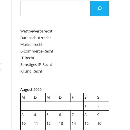
Wettbewerbsrecht
Datenschutzrecht
Markenrecht
E-Commerce-Recht
IT-Recht
Sonstiges IP-Recht
26
KI und Recht
August 2026
M
D
M
D
F
S
S
1
2
3
4
5
6
7
8
9
10
11
12
13
14
15
16