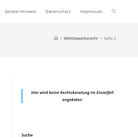
Website-
Gender-Hinweis
Datenschutz
Impressum
Suche
>
Wettbewerbsrecht
>
Seite 2
umschalten
Hier wird keine Rechtsberatung im Einzelfall
angeboten
Suche