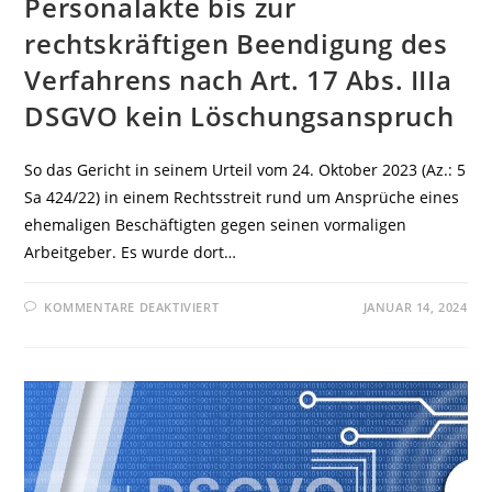
Personalakte bis zur
rechtskräftigen Beendigung des
Verfahrens nach Art. 17 Abs. IIIa
DSGVO kein Löschungsanspruch
So das Gericht in seinem Urteil vom 24. Oktober 2023 (Az.: 5
Sa 424/22) in einem Rechtsstreit rund um Ansprüche eines
ehemaligen Beschäftigten gegen seinen vormaligen
Arbeitgeber. Es wurde dort…
FÜR
KOMMENTARE DEAKTIVIERT
JANUAR 14, 2024
THÜRINGER
LANDESARBEITSGERICHT:
WENN
IM
RAHMEN
EINER
SCHADENSERSATZKLAGE
DES
BESCHÄFTIGTEN
EINE
ARBEITSRECHTLICHE
ABMAHNUNG
DORT