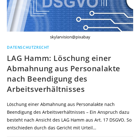
GEGENSTAND
DES
VERFAHRENS
IST,
BESTEHT
KEIN
ANSPRUCH
AUF
LÖSCHUNG
skylarvision@pixabay
DER
ABMAHNUNG
DATENSCHUTZRECHT
AUS
PERSONALAKTE
LAG Hamm: Löschung einer
BIS
ZUR
RECHTSKRÄFTIGEN
Abmahnung aus Personalakte
BEENDIGUNG
DES
nach Beendigung des
VERFAHRENS
NACH
ART.
Arbeitsverhältnisses
17
ABS.
IIIA
DSGVO
Löschung einer Abmahnung aus Personalakte nach
KEIN
LÖSCHUNGSANSPRUCH
Beendigung des Arbeitsverhältnisses – Ein Anspruch dazu
besteht nach Ansicht des LAG Hamm aus Art. 17 DSGVO. So
entschieden durch das Gericht mit Urteil…