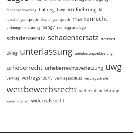
irrefuehrung
haftung
ki
hwg
fernabsatzvertrag
markenrecht
loeschungsanspruch
löschungsanspruch
pangv
rechtsgrundlage
ordnungsmittelantrag
schadensersatz
schadenseratz
streitwert
unterlassung
uklag
unterlassungserklaerung
uwg
urheberrecht
urheberrechtsverletzung
vertragsrecht
vertragsschluss
vertrag
vertragsstrafe
wettbewerbsrecht
widerrufsbelehrung
widerrufsrecht
widerrufsfrist