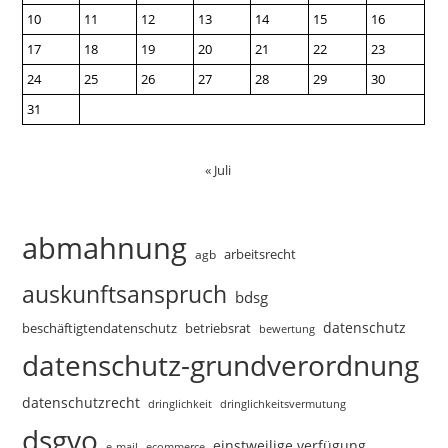
10
11
12
13
14
15
16
17
18
19
20
21
22
23
24
25
26
27
28
29
30
31
« Juli
abmahnung
arbeitsrecht
agb
auskunftsanspruch
bdsg
datenschutz
beschäftigtendatenschutz
betriebsrat
bewertung
datenschutz-grundverordnung
datenschutzrecht
dringlichkeitsvermutung
dringlichkeit
dsgvo
einstweilige verfügung
e-mail
ecommerce