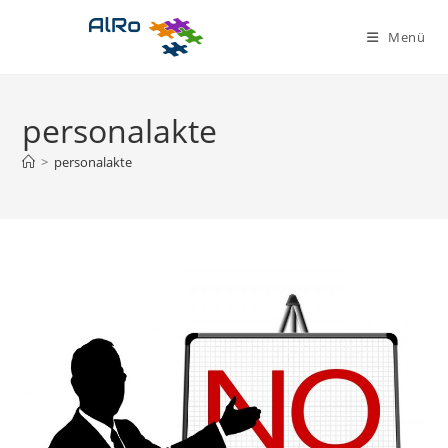
Zum
Inhalt
Menü
springen
personalakte
>
personalakte