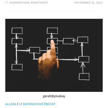
FÜR
KOMMENTARE DEAKTIVIERT
NOVEMBER 22, 2022
LAG
HAMM:
LÖSCHUNG
EINER
ABMAHNUNG
AUS
PERSONALAKTE
NACH
BEENDIGUNG
DES
ARBEITSVERHÄLTNISSES
geralt@pixabay
ALLERLEI
/
DATENSCHUTZRECHT