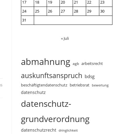
17
18
19
20
21
22
23
24
25
26
27
28
29
30
31
« Juli
abmahnung
arbeitsrecht
agb
auskunftsanspruch
bdsg
beschäftigtendatenschutz
betriebsrat
26
bewertung
datenschutz
datenschutz-
grundverordnung
datenschutzrecht
dringlichkeit