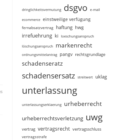
dsgvo
dringlichkeitsvermutung
e-mail
einstweilige verfügung
ecommerce
haftung
hwg
fernabsatzvertrag
irrefuehrung
ki
loeschungsanspruch
markenrecht
löschungsanspruch
pangv
rechtsgrundlage
ordnungsmittelantrag
schadenseratz
schadensersatz
uklag
streitwert
unterlassung
26
urheberrecht
unterlassungserklaerung
uwg
urheberrechtsverletzung
vertragsrecht
vertragsschluss
vertrag
vertragsstrafe