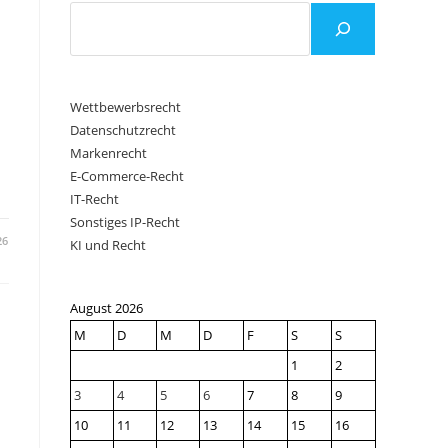
Wettbewerbsrecht
Datenschutzrecht
Markenrecht
E-Commerce-Recht
IT-Recht
Sonstiges IP-Recht
26
KI und Recht
August 2026
M
D
M
D
F
S
S
1
2
3
4
5
6
7
8
9
10
11
12
13
14
15
16