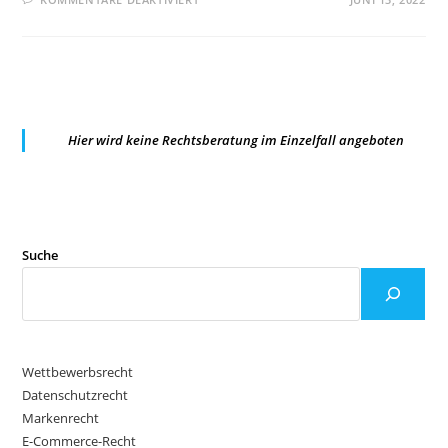
LG
HAGEN:HEILUNG
EINES
ZUSTELLUNGSMANGELS
IM
EINSTWEILIGEN
VERFÜGUNGSVERFAHREN
Hier wird keine Rechtsberatung im Einzelfall angeboten
Suche
Wettbewerbsrecht
Datenschutzrecht
Markenrecht
E-Commerce-Recht