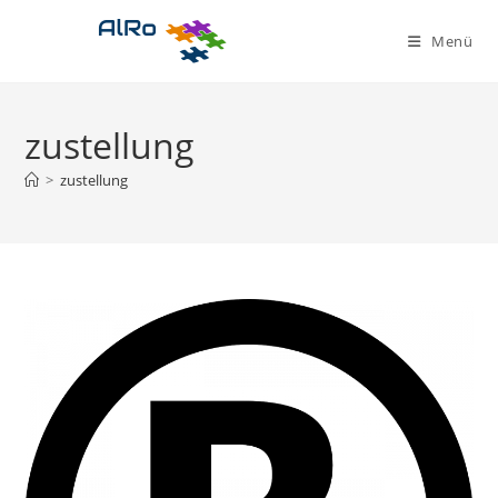
Zum
Inhalt
Menü
springen
zustellung
>
zustellung