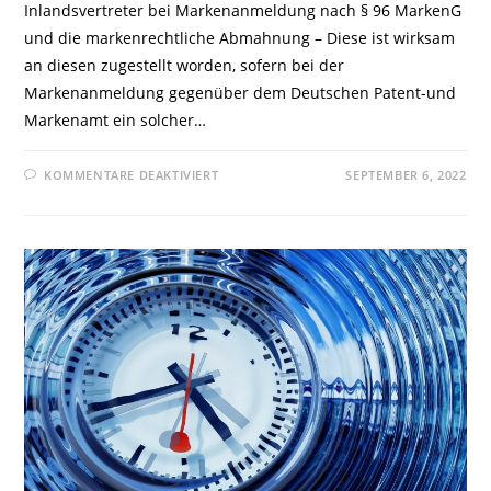
Inlandsvertreter bei Markenanmeldung nach § 96 MarkenG
und die markenrechtliche Abmahnung – Diese ist wirksam
an diesen zugestellt worden, sofern bei der
Markenanmeldung gegenüber dem Deutschen Patent-und
Markenamt ein solcher…
FÜR
KOMMENTARE DEAKTIVIERT
SEPTEMBER 6, 2022
LG
HAMBURG:
INLANDSVERTRETER
BEI
MARKENANMELDUNG
NACH
§
96
MARKENG
UND
DIE
MARKENRECHTLICHE
ABMAHNUNG