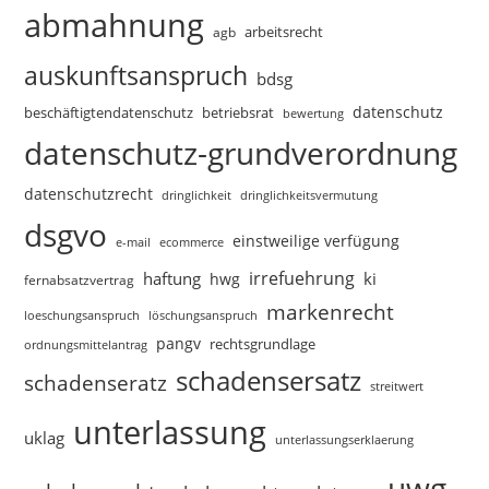
abmahnung
arbeitsrecht
agb
auskunftsanspruch
bdsg
datenschutz
beschäftigtendatenschutz
betriebsrat
bewertung
datenschutz-grundverordnung
datenschutzrecht
dringlichkeitsvermutung
dringlichkeit
dsgvo
einstweilige verfügung
e-mail
ecommerce
irrefuehrung
haftung
ki
hwg
fernabsatzvertrag
markenrecht
loeschungsanspruch
löschungsanspruch
pangv
rechtsgrundlage
ordnungsmittelantrag
schadensersatz
schadenseratz
streitwert
unterlassung
uklag
unterlassungserklaerung
uwg