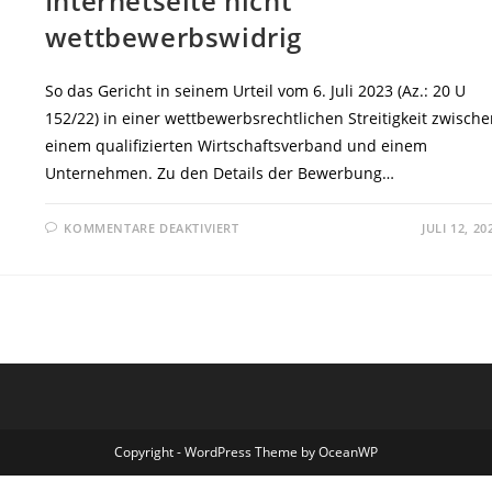
Internetseite nicht
wettbewerbswidrig
So das Gericht in seinem Urteil vom 6. Juli 2023 (Az.: 20 U
152/22) in einer wettbewerbsrechtlichen Streitigkeit zwisch
einem qualifizierten Wirtschaftsverband und einem
Unternehmen. Zu den Details der Bewerbung…
FÜR
KOMMENTARE DEAKTIVIERT
JULI 12, 20
OLG
DÜSSELDORF:
WERBUNG
FÜR
„KLIMANEUTRALE
SÜSSIGKEITEN“ W
EGEN A
UFKLÄRUNG Z
UR A
USSAGE Ü
BER Q
R-C
ODE O
DER H
INWEIS A
Copyright - WordPress Theme by OceanWP
UF I
NTERNETSEITE N
ICHT W