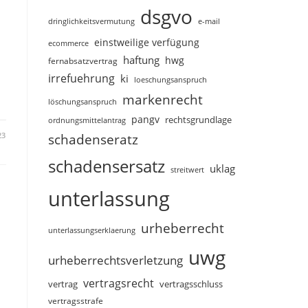
dsgvo
dringlichkeitsvermutung
e-mail
einstweilige verfügung
ecommerce
haftung
hwg
fernabsatzvertrag
irrefuehrung
ki
loeschungsanspruch
markenrecht
löschungsanspruch
pangv
rechtsgrundlage
ordnungsmittelantrag
23
schadenseratz
schadensersatz
uklag
streitwert
unterlassung
urheberrecht
unterlassungserklaerung
uwg
urheberrechtsverletzung
vertragsrecht
vertragsschluss
vertrag
vertragsstrafe