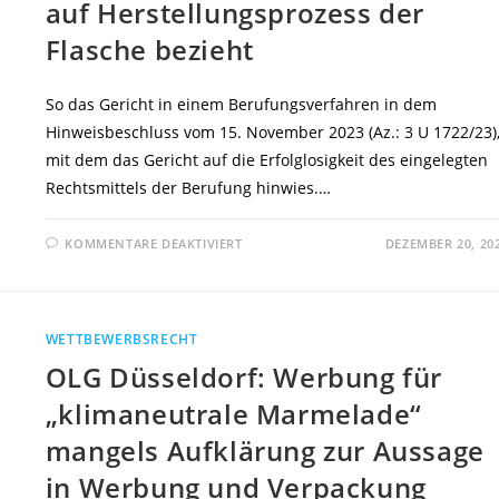
auf Herstellungsprozess der
Flasche bezieht
So das Gericht in einem Berufungsverfahren in dem
Hinweisbeschluss vom 15. November 2023 (Az.: 3 U 1722/23)
mit dem das Gericht auf die Erfolglosigkeit des eingelegten
Rechtsmittels der Berufung hinwies.…
FÜR
KOMMENTARE DEAKTIVIERT
DEZEMBER 20, 20
OLG
NÜRNBERG:
WERBUNG
AUF
ETIKETT
EINER
WETTBEWERBSRECHT
WEINFLASCHE
MIT
OLG Düsseldorf: Werbung für
ANGABE
„ABC
REDUZIERT
„klimaneutrale Marmelade“
DEINEN
CO2
mangels Aufklärung zur Aussage
FUSSABDRUCK“
OHNE
WEITERE
in Werbung und Verpackung
ERKLÄRUNG