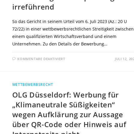
ZU
irreführend
CO2-
REDUZIERUNGSEINFLUSS
DES
WEINS
IRREFÜHREND,
So das Gericht in seinem Urteil vom 6. Juli 2023 (Az.: 20 U
WENN
SICH
72/22) in einer wettbewerbsrechtlichen Streitigkeit zwischen
ANGABE
AUF
einem qualifizierten Wirtschaftsverband und einem
HERSTELLUNGSPROZESS
Unternehmen. Zu den Details der Bewerbung…
DER
FLASCHE
BEZIEHT
FÜR
KOMMENTARE DEAKTIVIERT
JULI 12, 20
OLG
DÜSSELDORF:
WERBUNG
FÜR
„KLIMANEUTRALE
MARMELADE“
WETTBEWERBSRECHT
MANGELS
AUFKLÄRUNG
OLG Düsseldorf: Werbung für
ZUR
AUSSAGE
IN
„Klimaneutrale Süßigkeiten“
WERBUNG
UND
wegen Aufklärung zur Aussage
VERPACKUNG
IRREFÜHREND
über QR-Code oder Hinweis auf