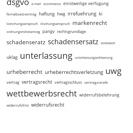
dsgvo
einstweilige verfügung
e-mail
ecommerce
irrefuehrung
haftung
ki
hwg
fernabsatzvertrag
markenrecht
loeschungsanspruch
löschungsanspruch
pangv
rechtsgrundlage
ordnungsmittelantrag
schadensersatz
schadenseratz
streitwert
unterlassung
uklag
unterlassungserklaerung
uwg
urheberrecht
urheberrechtsverletzung
vertragsrecht
vertragsschluss
vertrag
vertragsstrafe
wettbewerbsrecht
widerrufsbelehrung
widerrufsrecht
widerrufsfrist