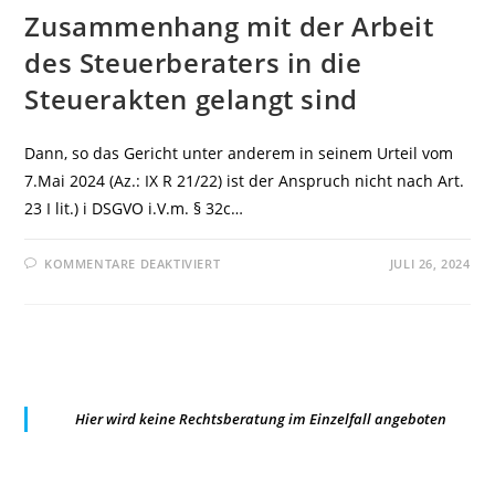
Zusammenhang mit der Arbeit
des Steuerberaters in die
Steuerakten gelangt sind
Dann, so das Gericht unter anderem in seinem Urteil vom
7.Mai 2024 (Az.: IX R 21/22) ist der Anspruch nicht nach Art.
23 I lit.) i DSGVO i.V.m. § 32c…
FÜR
KOMMENTARE DEAKTIVIERT
JULI 26, 2024
BFH:
ANSPRUCH
AUF
AUSKUNFTSERTEILUNG
ÜBER
DIE
VERARBEITUNG
VON
PERSONENBEZOGENEN
DATEN
Hier wird keine Rechtsberatung im Einzelfall angeboten
GEMÄSS A
RT. 1
5 I
D
SGVO G
EGENÜBER F