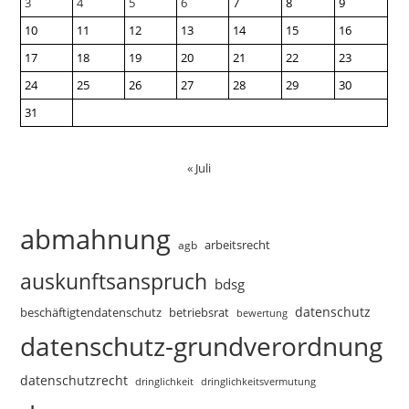
3
4
5
6
7
8
9
10
11
12
13
14
15
16
17
18
19
20
21
22
23
24
25
26
27
28
29
30
31
« Juli
abmahnung
arbeitsrecht
agb
auskunftsanspruch
bdsg
datenschutz
beschäftigtendatenschutz
betriebsrat
bewertung
datenschutz-grundverordnung
datenschutzrecht
dringlichkeitsvermutung
dringlichkeit