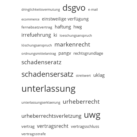
dsgvo
dringlichkeitsvermutung
e-mail
einstweilige verfügung
ecommerce
haftung
hwg
fernabsatzvertrag
irrefuehrung
ki
loeschungsanspruch
markenrecht
löschungsanspruch
pangv
rechtsgrundlage
ordnungsmittelantrag
schadenseratz
schadensersatz
uklag
streitwert
unterlassung
urheberrecht
unterlassungserklaerung
uwg
urheberrechtsverletzung
vertragsrecht
vertragsschluss
vertrag
vertragsstrafe