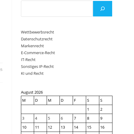
Wettbewerbsrecht
Datenschutzrecht
Markenrecht
E-Commerce-Recht
IT-Recht
Sonstiges IP-Recht
25
KI und Recht
August 2026
M
D
M
D
F
S
S
1
2
3
4
5
6
7
8
9
10
11
12
13
14
15
16