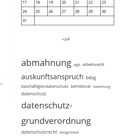
17
18
19
20
21
22
23
24
25
26
27
28
29
30
31
« Juli
abmahnung
arbeitsrecht
agb
auskunftsanspruch
bdsg
25
beschäftigtendatenschutz
betriebsrat
bewertung
datenschutz
datenschutz-
grundverordnung
datenschutzrecht
dringlichkeit