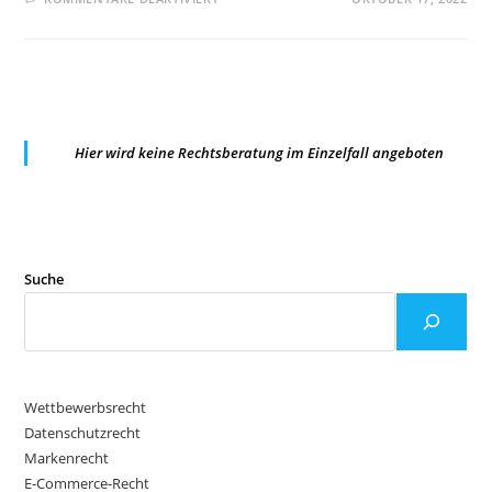
OLG
STUTTGART:
BERICHTIGUNGSANSPRUCH
NACH
ART.
16
DSGVO
GEGEN
SOCIAL
MEDIA
Hier wird keine Rechtsberatung im Einzelfall angeboten
ANBIETER
BEI
UNRICHTIG
ERFASSTEN
DATEN
NACH
UNBERECHTIGTER
BEITRAGSLÖSCHUNG
Suche
Wettbewerbsrecht
Datenschutzrecht
Markenrecht
E-Commerce-Recht