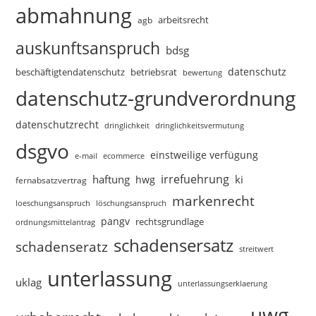
abmahnung
arbeitsrecht
agb
auskunftsanspruch
bdsg
datenschutz
beschäftigtendatenschutz
betriebsrat
bewertung
datenschutz-grundverordnung
datenschutzrecht
dringlichkeitsvermutung
dringlichkeit
dsgvo
einstweilige verfügung
e-mail
ecommerce
irrefuehrung
haftung
ki
hwg
fernabsatzvertrag
markenrecht
loeschungsanspruch
löschungsanspruch
pangv
rechtsgrundlage
ordnungsmittelantrag
schadensersatz
schadenseratz
streitwert
unterlassung
uklag
unterlassungserklaerung
uwg