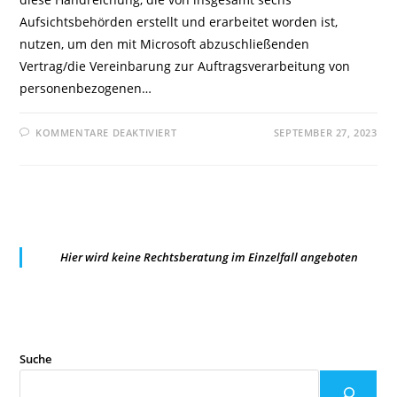
Aufsichtsbehörden erstellt und erarbeitet worden ist,
nutzen, um den mit Microsoft abzuschließenden
Vertrag/die Vereinbarung zur Auftragsverarbeitung von
personenbezogenen…
FÜR
KOMMENTARE DEAKTIVIERT
SEPTEMBER 27, 2023
DER
HESSISCHE
BEAUFTRAGTE
FÜR
DATENSCHUTZ
UND
INFORMATIONSFREIHEIT
VERÖFFENTLICHT
EINE
HANDREICHUNG
Hier wird keine Rechtsberatung im Einzelfall angeboten
ZU
MICROSOFT
365
Suche