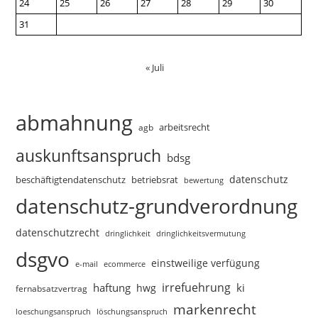
24
25
26
27
28
29
30
31
« Juli
abmahnung
arbeitsrecht
agb
auskunftsanspruch
bdsg
datenschutz
beschäftigtendatenschutz
betriebsrat
bewertung
datenschutz-grundverordnung
datenschutzrecht
dringlichkeitsvermutung
dringlichkeit
dsgvo
einstweilige verfügung
e-mail
ecommerce
irrefuehrung
haftung
ki
hwg
fernabsatzvertrag
markenrecht
loeschungsanspruch
löschungsanspruch