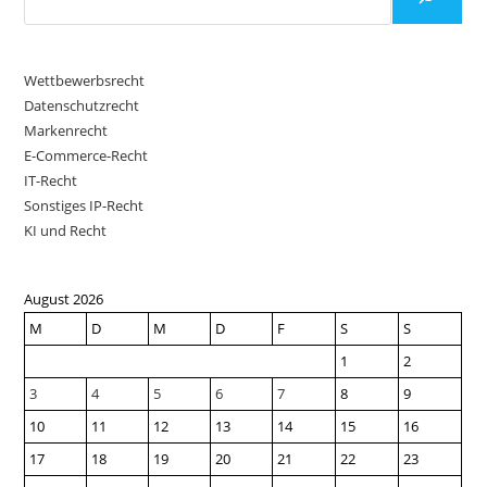
Wettbewerbsrecht
Datenschutzrecht
Markenrecht
E-Commerce-Recht
IT-Recht
Sonstiges IP-Recht
KI und Recht
August 2026
M
D
M
D
F
S
S
1
2
3
4
5
6
7
8
9
10
11
12
13
14
15
16
17
18
19
20
21
22
23