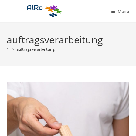
Zum
Inhalt
Menü
springen
auftragsverarbeitung
>
auftragsverarbeitung