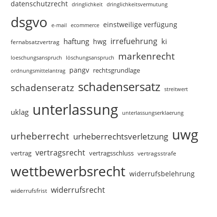
datenschutzrecht
dringlichkeitsvermutung
dringlichkeit
dsgvo
einstweilige verfügung
e-mail
ecommerce
irrefuehrung
haftung
ki
hwg
fernabsatzvertrag
markenrecht
loeschungsanspruch
löschungsanspruch
pangv
rechtsgrundlage
ordnungsmittelantrag
schadensersatz
schadenseratz
streitwert
unterlassung
uklag
unterlassungserklaerung
uwg
urheberrecht
urheberrechtsverletzung
vertragsrecht
vertragsschluss
vertrag
vertragsstrafe
wettbewerbsrecht
widerrufsbelehrung
widerrufsrecht
widerrufsfrist