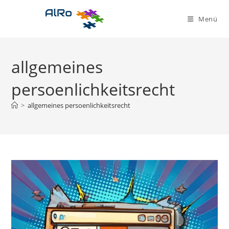
Zum
Inhalt
Menü
springen
allgemeines
persoenlichkeitsrecht
>
allgemeines persoenlichkeitsrecht