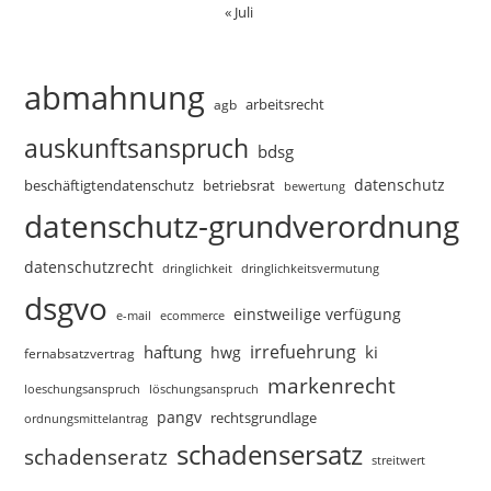
« Juli
abmahnung
arbeitsrecht
agb
auskunftsanspruch
bdsg
datenschutz
beschäftigtendatenschutz
betriebsrat
bewertung
datenschutz-grundverordnung
datenschutzrecht
dringlichkeitsvermutung
dringlichkeit
dsgvo
einstweilige verfügung
e-mail
ecommerce
irrefuehrung
haftung
ki
hwg
fernabsatzvertrag
markenrecht
loeschungsanspruch
löschungsanspruch
pangv
rechtsgrundlage
ordnungsmittelantrag
schadensersatz
schadenseratz
streitwert