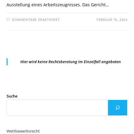
Ausstellung eines Arbeitszeugnisses. Das Gericht…
FÜR
KOMMENTARE DEAKTIVIERT
FEBRUAR 18, 2024
LAG
MECKLENBURG-
VORPOMMERN:
ARBEITSZEUGNIS
IN
DIN
A4-
FORMAT
DARF
FÜR
Hier wird keine Rechtsberatung im Einzelfall angeboten
VERSAND
ZWEIMAL
GEFALTET
WERDEN/ARBEITNEHMER
HAT
KEINEN
ANSPRUCH
AUF
UNGEFALTETES
Suche
ARBEITSZEUGNIS
Wettbewerbsrecht