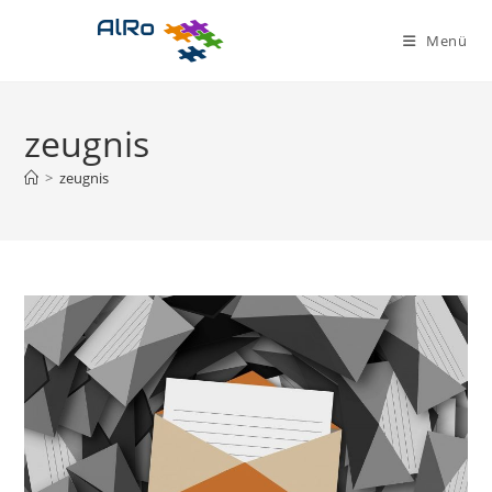
Zum
Inhalt
Menü
springen
zeugnis
>
zeugnis