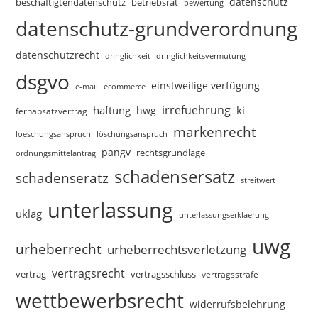
datenschutz
beschäftigtendatenschutz
betriebsrat
bewertung
datenschutz-grundverordnung
datenschutzrecht
dringlichkeitsvermutung
dringlichkeit
dsgvo
einstweilige verfügung
e-mail
ecommerce
irrefuehrung
haftung
ki
hwg
fernabsatzvertrag
markenrecht
loeschungsanspruch
löschungsanspruch
pangv
rechtsgrundlage
ordnungsmittelantrag
schadensersatz
schadenseratz
streitwert
unterlassung
uklag
unterlassungserklaerung
uwg
urheberrecht
urheberrechtsverletzung
vertragsrecht
vertragsschluss
vertrag
vertragsstrafe
wettbewerbsrecht
widerrufsbelehrung