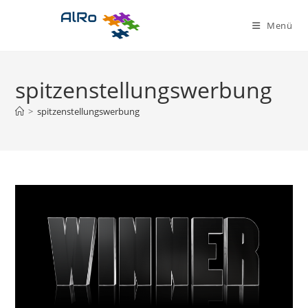
Zum
Inhalt
Menü
springen
spitzenstellungswerbung
>
spitzenstellungswerbung