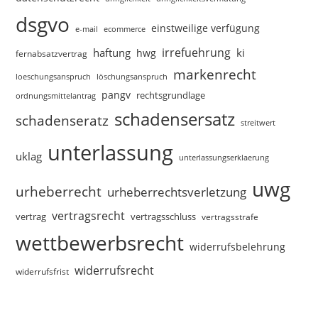
dsgvo
einstweilige verfügung
e-mail
ecommerce
irrefuehrung
haftung
ki
hwg
fernabsatzvertrag
markenrecht
loeschungsanspruch
löschungsanspruch
pangv
rechtsgrundlage
ordnungsmittelantrag
schadensersatz
schadenseratz
streitwert
unterlassung
uklag
unterlassungserklaerung
uwg
urheberrecht
urheberrechtsverletzung
vertragsrecht
vertragsschluss
vertrag
vertragsstrafe
wettbewerbsrecht
widerrufsbelehrung
widerrufsrecht
widerrufsfrist