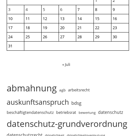
1
2
3
4
5
6
7
8
9
10
11
12
13
14
15
16
17
18
19
20
21
22
23
24
25
26
27
28
29
30
31
« Juli
abmahnung
arbeitsrecht
agb
auskunftsanspruch
bdsg
datenschutz
beschäftigtendatenschutz
betriebsrat
bewertung
datenschutz-grundverordnung
datenschutzrecht
dringlichkeitsvermutung
dringlichkeit