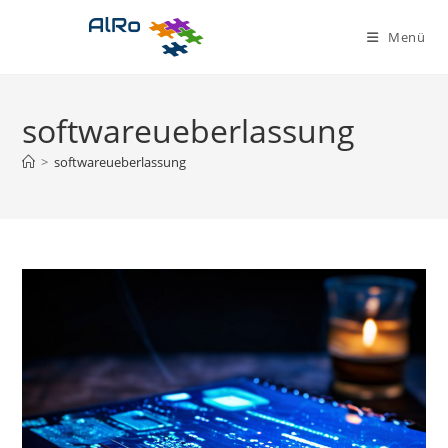
Zum
Inhalt
Menü
springen
softwareueberlassung
>
softwareueberlassung