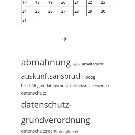
17
18
19
20
21
22
23
24
25
26
27
28
29
30
31
« Juli
abmahnung
arbeitsrecht
agb
auskunftsanspruch
bdsg
beschäftigtendatenschutz
betriebsrat
bewertung
datenschutz
datenschutz-
grundverordnung
datenschutzrecht
dringlichkeit