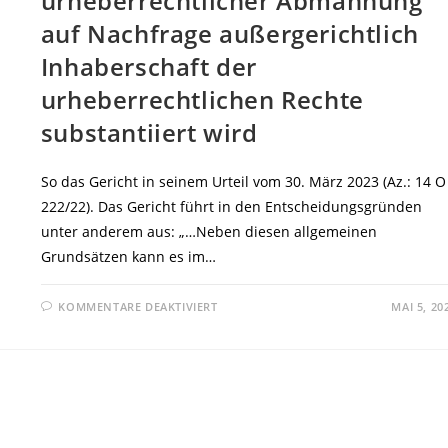
urheberrechtlicher Abmahnung
auf Nachfrage außergerichtlich
Inhaberschaft der
urheberrechtlichen Rechte
substantiiert wird
So das Gericht in seinem Urteil vom 30. März 2023 (Az.: 14 O
222/22). Das Gericht führt in den Entscheidungsgründen
unter anderem aus: „…Neben diesen allgemeinen
Grundsätzen kann es im…
FÜR
KOMMENTARE DEAKTIVIERT
MAI 5, 20
LG
KÖLN:
KEIN
SOFORTIGES
ANERKENNTNIS
IM
GERICHTSVERFAHREN
ZU
URHEBERRECHTSVERLETZUNG
NACH