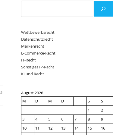
Wettbewerbsrecht
Datenschutzrecht
Markenrecht
E-Commerce-Recht
IT-Recht
Sonstiges IP-Recht
KI und Recht
23
August 2026
M
D
M
D
F
S
S
1
2
3
4
5
6
7
8
9
10
11
12
13
14
15
16