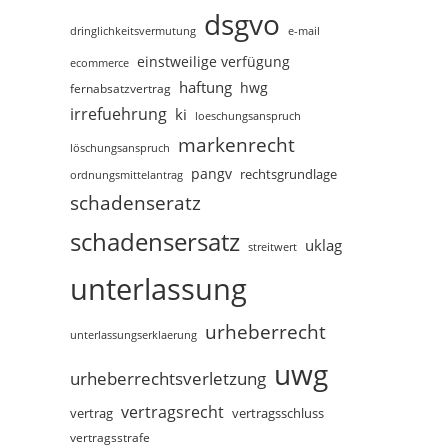
dsgvo
dringlichkeitsvermutung
e-mail
einstweilige verfügung
ecommerce
haftung
hwg
fernabsatzvertrag
irrefuehrung
ki
loeschungsanspruch
markenrecht
löschungsanspruch
pangv
rechtsgrundlage
ordnungsmittelantrag
schadenseratz
schadensersatz
uklag
streitwert
unterlassung
urheberrecht
unterlassungserklaerung
uwg
urheberrechtsverletzung
vertragsrecht
vertragsschluss
vertrag
vertragsstrafe