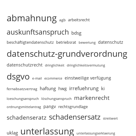
abmahnung
arbeitsrecht
agb
auskunftsanspruch
bdsg
datenschutz
beschäftigtendatenschutz
betriebsrat
bewertung
datenschutz-grundverordnung
datenschutzrecht
dringlichkeitsvermutung
dringlichkeit
dsgvo
einstweilige verfügung
e-mail
ecommerce
irrefuehrung
haftung
ki
hwg
fernabsatzvertrag
markenrecht
loeschungsanspruch
löschungsanspruch
pangv
rechtsgrundlage
ordnungsmittelantrag
schadensersatz
schadenseratz
streitwert
unterlassung
uklag
unterlassungserklaerung