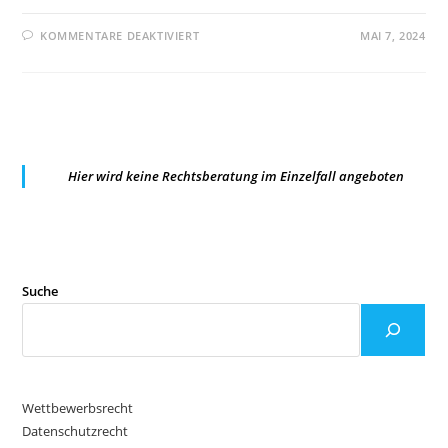
FÜR
KOMMENTARE DEAKTIVIERT
MAI 7, 2024
DATENSCHUTZKONFERENZ
VERÖFFENTLICHT
ORIENTIERUNGSHILFE
ZUM
THEMA
„KI
UND
DATENSCHUTZ“
Hier wird keine Rechtsberatung im Einzelfall angeboten
Suche
Wettbewerbsrecht
Datenschutzrecht