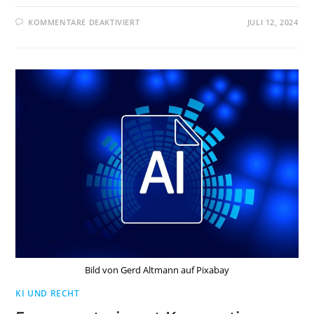
FÜR
KOMMENTARE DEAKTIVIERT
JULI 12, 2024
KI-
VERORDNUNG
TRITT
AM
1.
AUGUST
2024
IN
KRAFT-
UMSETZUNGSFRISTEN
LAUFEN
Bild von Gerd Altmann auf Pixabay
KI UND RECHT