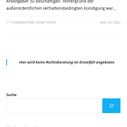
Arbeitgeber zu beschäftigen. Hintergrund der
außerordentlichen verhaltensbedingten Kündigung war…
FÜR
KOMMENTARE DEAKTIVIERT
MAI 19, 2022
LARBG
BADEN-
WÜRTTEMBERG:KÜNDIGUNG
EINES
BETRIEBSRATSMITGLIEDES
WEGEN
DATENSCHUTZVERSTOSS
Hier wird keine Rechtsberatung im Einzelfall angeboten
Suche