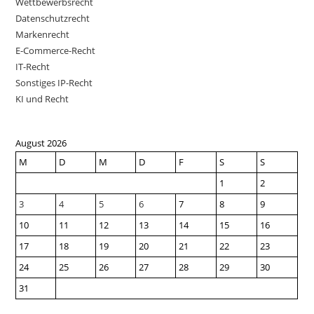
Wettbewerbsrecht
Datenschutzrecht
Markenrecht
E-Commerce-Recht
IT-Recht
Sonstiges IP-Recht
KI und Recht
August 2026
M
D
M
D
F
S
S
1
2
3
4
5
6
7
8
9
10
11
12
13
14
15
16
17
18
19
20
21
22
23
24
25
26
27
28
29
30
31