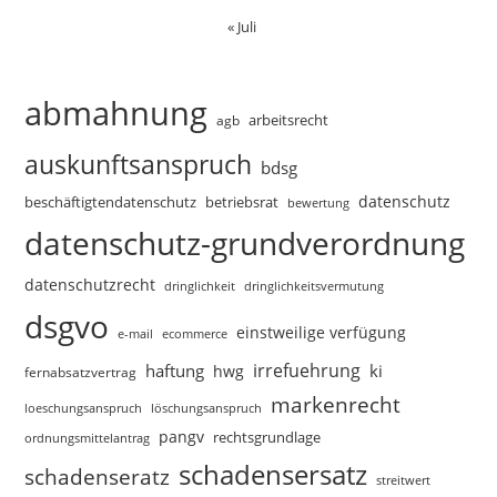
« Juli
abmahnung
arbeitsrecht
agb
auskunftsanspruch
bdsg
datenschutz
beschäftigtendatenschutz
betriebsrat
bewertung
datenschutz-grundverordnung
datenschutzrecht
dringlichkeitsvermutung
dringlichkeit
dsgvo
einstweilige verfügung
e-mail
ecommerce
irrefuehrung
haftung
ki
hwg
fernabsatzvertrag
markenrecht
loeschungsanspruch
löschungsanspruch
pangv
rechtsgrundlage
ordnungsmittelantrag
schadensersatz
schadenseratz
streitwert