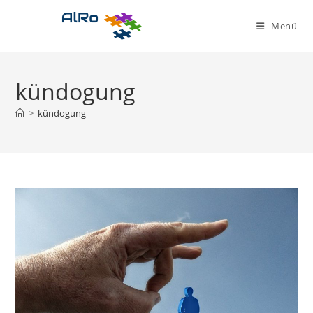
Zum
Inhalt
Menü
springen
kündogung
>
kündogung