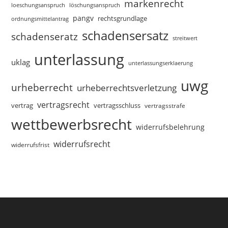
markenrecht
loeschungsanspruch
löschungsanspruch
pangv
rechtsgrundlage
ordnungsmittelantrag
schadensersatz
schadenseratz
streitwert
unterlassung
uklag
unterlassungserklaerung
uwg
urheberrecht
urheberrechtsverletzung
vertragsrecht
vertragsschluss
vertrag
vertragsstrafe
wettbewerbsrecht
widerrufsbelehrung
widerrufsrecht
widerrufsfrist