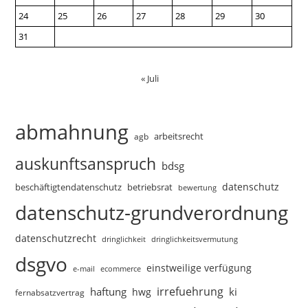
24
25
26
27
28
29
30
31
« Juli
abmahnung
arbeitsrecht
agb
auskunftsanspruch
bdsg
datenschutz
beschäftigtendatenschutz
betriebsrat
bewertung
datenschutz-grundverordnung
datenschutzrecht
dringlichkeitsvermutung
dringlichkeit
dsgvo
einstweilige verfügung
e-mail
ecommerce
irrefuehrung
haftung
ki
hwg
fernabsatzvertrag