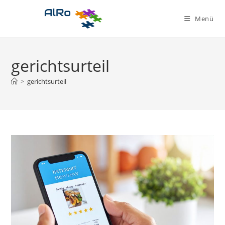
Zum
Inhalt
Menü
springen
gerichtsurteil
>
gerichtsurteil