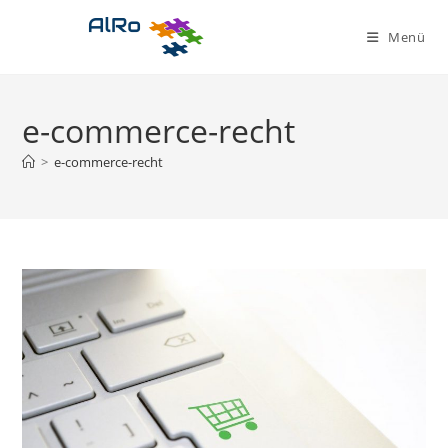
Zum
Inhalt
Menü
springen
e-commerce-recht
>
e-commerce-recht