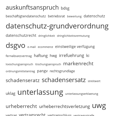
auskunftsanspruch
bdsg
datenschutz
beschäftigtendatenschutz
betriebsrat
bewertung
datenschutz-grundverordnung
datenschutzrecht
dringlichkeitsvermutung
dringlichkeit
dsgvo
einstweilige verfügung
e-mail
ecommerce
irrefuehrung
haftung
ki
hwg
fernabsatzvertrag
markenrecht
loeschungsanspruch
löschungsanspruch
pangv
rechtsgrundlage
ordnungsmittelantrag
schadensersatz
schadenseratz
streitwert
unterlassung
uklag
unterlassungserklaerung
uwg
urheberrecht
urheberrechtsverletzung
vertragsrecht
vertragsschluss
vertrag
vertragsstrafe