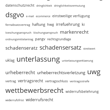
datenschutzrecht
dringlichkeitsvermutung
dringlichkeit
dsgvo
einstweilige verfügung
e-mail
ecommerce
irrefuehrung
haftung
ki
hwg
fernabsatzvertrag
markenrecht
loeschungsanspruch
löschungsanspruch
pangv
rechtsgrundlage
ordnungsmittelantrag
schadensersatz
schadenseratz
streitwert
unterlassung
uklag
unterlassungserklaerung
uwg
urheberrecht
urheberrechtsverletzung
vertragsrecht
vertragsschluss
vertrag
vertragsstrafe
wettbewerbsrecht
widerrufsbelehrung
widerrufsrecht
widerrufsfrist