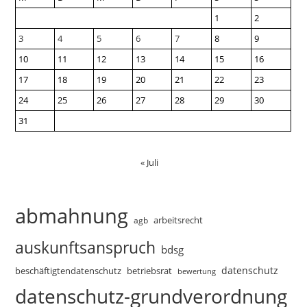
1
2
3
4
5
6
7
8
9
10
11
12
13
14
15
16
17
18
19
20
21
22
23
24
25
26
27
28
29
30
31
« Juli
abmahnung
arbeitsrecht
agb
auskunftsanspruch
bdsg
datenschutz
beschäftigtendatenschutz
betriebsrat
bewertung
datenschutz-grundverordnung