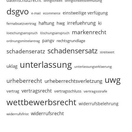
datenschutzrecht
dringlichkeitsvermutung
dringlichkeit
dsgvo
einstweilige verfügung
e-mail
ecommerce
irrefuehrung
haftung
ki
hwg
fernabsatzvertrag
markenrecht
loeschungsanspruch
löschungsanspruch
pangv
rechtsgrundlage
ordnungsmittelantrag
schadensersatz
schadenseratz
streitwert
unterlassung
uklag
unterlassungserklaerung
uwg
urheberrecht
urheberrechtsverletzung
vertragsrecht
vertragsschluss
vertrag
vertragsstrafe
wettbewerbsrecht
widerrufsbelehrung
widerrufsrecht
widerrufsfrist