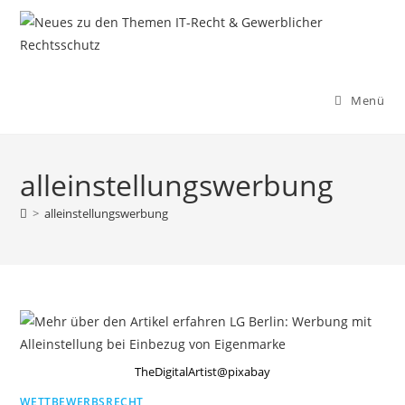
Zum
Inhalt
springen
Menü
alleinstellungswerbung
>
alleinstellungswerbung
TheDigitalArtist@pixabay
WETTBEWERBSRECHT