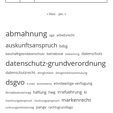
« Nov.
Jan. »
abmahnung
arbeitsrecht
agb
auskunftsanspruch
bdsg
datenschutz
beschäftigtendatenschutz
betriebsrat
bewertung
datenschutz-grundverordnung
datenschutzrecht
dringlichkeitsvermutung
dringlichkeit
dsgvo
einstweilige verfügung
e-mail
ecommerce
irrefuehrung
haftung
ki
hwg
fernabsatzvertrag
markenrecht
loeschungsanspruch
löschungsanspruch
pangv
rechtsgrundlage
ordnungsmittelantrag