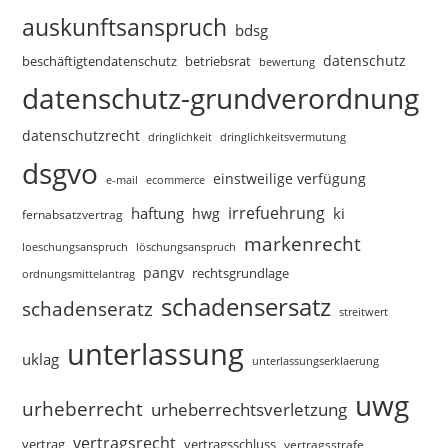
auskunftsanspruch
bdsg
datenschutz
beschäftigtendatenschutz
betriebsrat
bewertung
datenschutz-grundverordnung
datenschutzrecht
dringlichkeitsvermutung
dringlichkeit
dsgvo
einstweilige verfügung
e-mail
ecommerce
irrefuehrung
haftung
ki
hwg
fernabsatzvertrag
markenrecht
loeschungsanspruch
löschungsanspruch
pangv
rechtsgrundlage
ordnungsmittelantrag
schadensersatz
schadenseratz
streitwert
unterlassung
uklag
unterlassungserklaerung
uwg
urheberrecht
urheberrechtsverletzung
vertragsrecht
vertragsschluss
vertrag
vertragsstrafe