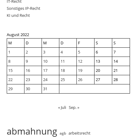
IT-Recht
Sonstiges IP-Recht
KI und Recht
August 2022
M
D
M
D
F
S
S
1
2
3
4
5
6
7
8
9
10
11
12
13
14
15
16
17
18
19
20
21
22
23
24
25
26
27
28
29
30
31
« Juli
Sep. »
abmahnung
arbeitsrecht
agb