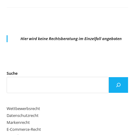
KÖLN:
§
9
STBERG
IST
MARKTVERHALTENSREGELUNG
NACH
§
3A
Hier wird keine Rechtsberatung im Einzelfall angeboten
UWG
Suche
Wettbewerbsrecht
Datenschutzrecht
Markenrecht
E-Commerce-Recht