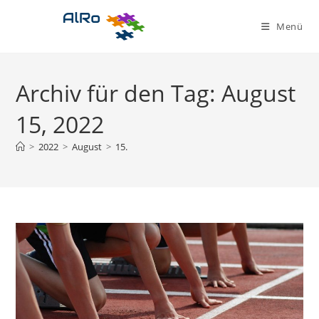
Zum
Inhalt
Menü
springen
Archiv für den Tag: August
15, 2022
>
2022
>
August
>
15.