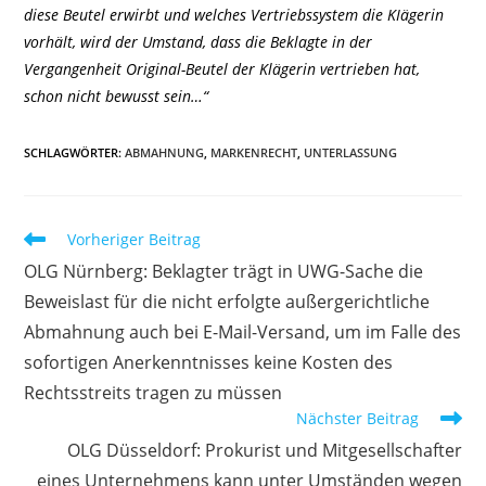
diese Beutel erwirbt und welches Vertriebssystem die KIägerin
vorhält, wird der Umstand, dass die Beklagte in der
Vergangenheit Original-Beutel der Klägerin vertrieben hat,
schon nicht bewusst sein…“
SCHLAGWÖRTER
:
ABMAHNUNG
,
MARKENRECHT
,
UNTERLASSUNG
Weitere
Vorheriger Beitrag
Artikel
OLG Nürnberg: Beklagter trägt in UWG-Sache die
ansehen
Beweislast für die nicht erfolgte außergerichtliche
Abmahnung auch bei E-Mail-Versand, um im Falle des
sofortigen Anerkenntnisses keine Kosten des
Rechtsstreits tragen zu müssen
Nächster Beitrag
OLG Düsseldorf: Prokurist und Mitgesellschafter
eines Unternehmens kann unter Umständen wegen