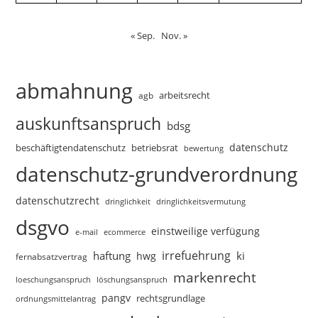
« Sep.
Nov. »
abmahnung
arbeitsrecht
agb
auskunftsanspruch
bdsg
datenschutz
beschäftigtendatenschutz
betriebsrat
bewertung
datenschutz-grundverordnung
datenschutzrecht
dringlichkeitsvermutung
dringlichkeit
dsgvo
einstweilige verfügung
e-mail
ecommerce
irrefuehrung
haftung
ki
hwg
fernabsatzvertrag
markenrecht
loeschungsanspruch
löschungsanspruch
pangv
rechtsgrundlage
ordnungsmittelantrag