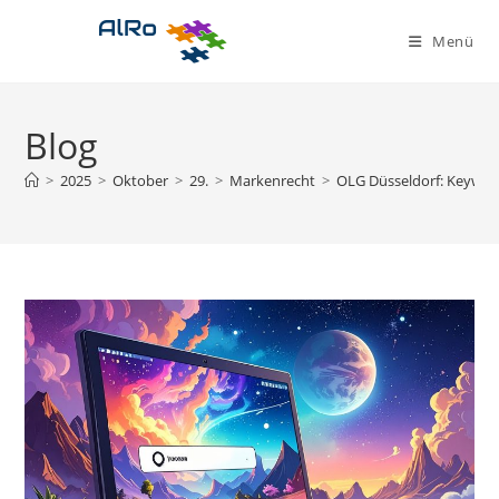
Zum
Inhalt
Menü
springen
Blog
>
2025
>
Oktober
>
29.
>
Markenrecht
>
OLG Düsseldorf: Keyword