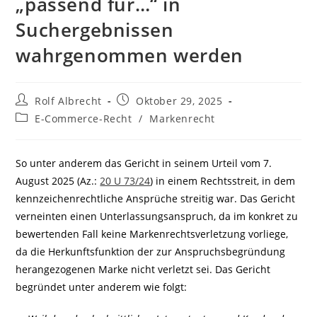
„passend für…“ in
Suchergebnissen
wahrgenommen werden
Beitrags-
Beitrag
Rolf Albrecht
Oktober 29, 2025
Autor:
veröffentlicht:
Beitrags-
E-Commerce-Recht
/
Markenrecht
Kategorie:
So unter anderem das Gericht in seinem Urteil vom 7.
August 2025 (Az.:
20 U 73/24
) in einem Rechtsstreit, in dem
kennzeichenrechtliche Ansprüche streitig war. Das Gericht
verneinten einen Unterlassungsanspruch, da im konkret zu
bewertenden Fall keine Markenrechtsverletzung vorliege,
da die Herkunftsfunktion der zur Anspruchsbegründung
herangezogenen Marke nicht verletzt sei. Das Gericht
begründet unter anderem wie folgt: